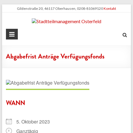
Zum
Gildenstraße 20, 46117 Oberhausen, 0208-81069120
Kontakt
Inhalt
springen
Stadtteilmanagement
Osterfeld
Abgabefrist Anträge Verfügungsfonds
WANN
5. Oktober 2023
Ganztägig