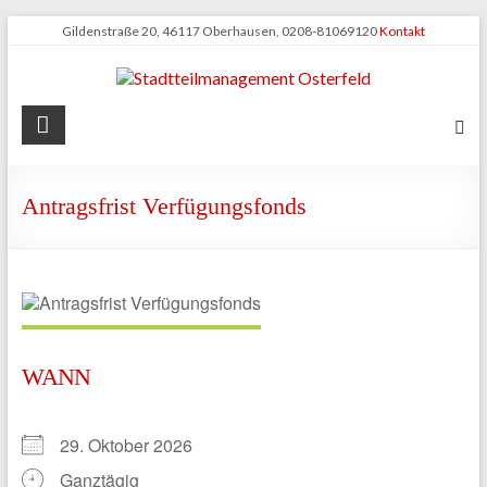
Zum
Gildenstraße 20, 46117 Oberhausen, 0208-81069120
Kontakt
Inhalt
springen
Stadtteilmanagement
Osterfeld
Antragsfrist Verfügungsfonds
WANN
29. Oktober 2026
Ganztägig