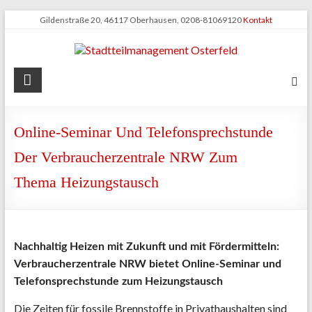
Zum
Gildenstraße 20, 46117 Oberhausen, 0208-81069120
Kontakt
Inhalt
springen
Stadtteilmanagement
Osterfeld
Online-Seminar Und Telefonsprechstunde
Der Verbraucherzentrale NRW Zum
Thema Heizungstausch
Nachhaltig Heizen mit Zukunft und mit Fördermitteln:
Verbraucherzentrale NRW bietet Online-Seminar und
Telefonsprechstunde zum Heizungstausch
Die Zeiten für fossile Brennstoffe in Privathaushalten sind