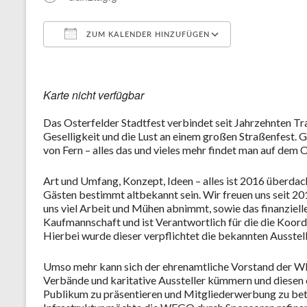
ZUM KALENDER HINZUFÜGEN
ICS herunterladen
Google Kale
Karte nicht verfügbar
Das Osterfelder Stadtfest verbindet seit Jahrzehnten Tr
Geselligkeit und die Lust an einem großen Straßenfest. 
von Fern – alles das und vieles mehr findet man auf dem 
Art und Umfang, Konzept, Ideen – alles ist 2016 überdac
Gästen bestimmt altbekannt sein. Wir freuen uns seit 201
uns viel Arbeit und Mühen abnimmt, sowie das finanziell
Kaufmannschaft und ist Verantwortlich für die die Koord
Hierbei wurde dieser verpflichtet die bekannten Ausstel
Umso mehr kann sich der ehrenamtliche Vorstand der WE
Verbände und karitative Aussteller kümmern und diesen 
Publikum zu präsentieren und Mitgliederwerbung zu betre