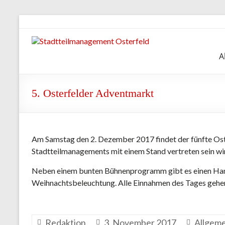
Zum
Inhalt
springen
Stadtteilmanagement
A
Osterfeld
5. Osterfelder Adventmarkt
Am Samstag den 2. Dezember 2017 findet der fünfte Ost
Stadtteilmanagements mit einem Stand vertreten sein wi
Neben einem bunten Bühnenprogramm gibt es einen Hand
Weihnachtsbeleuchtung. Alle Einnahmen des Tages gehen
Redaktion
3. November 2017
Allgeme