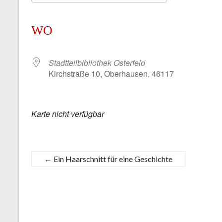
ICS herunterladen
Google Kalender
iCalendar
Office 365
Outlook Live
WO
Stadtteilbibliothek Osterfeld
Kirchstraße 10, Oberhausen, 46117
Karte nicht verfügbar
←
Ein Haarschnitt für eine Geschichte