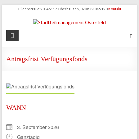
Zum
Gildenstraße 20, 46117 Oberhausen, 0208-81069120
Kontakt
Inhalt
springen
Stadtteilmanagement
Osterfeld
Antragsfrist Verfügungsfonds
WANN
3. September 2026
Ganztägig